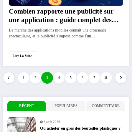
Combien rapporte une publicité sur
une application : guide complet des
revenus par format publicitaire
Le marché des applications mobiles connaît une croissance
spectaculaire, et la publicité s'impose comme l'un…
Lire La Suite
1
2
3
4
5
6
7
8
RÉCENT
POPULAIRES
COMMENTAIRE
3 août 2026
Où acheter en gros des bouteilles plastiques ?