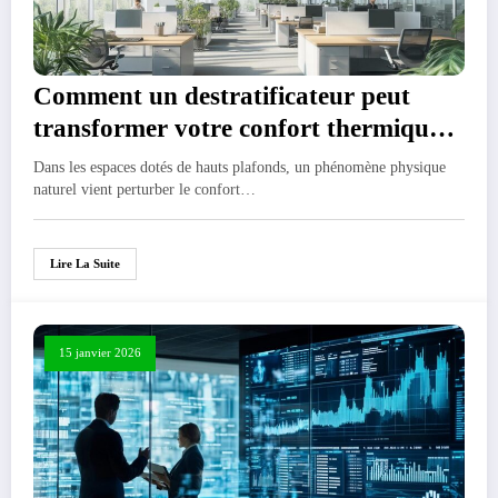
Comment un destratificateur peut
transformer votre confort thermique
et réduire vos factures énergétiques
Dans les espaces dotés de hauts plafonds, un phénomène physique
naturel vient perturber le confort…
Lire La Suite
15 janvier 2026