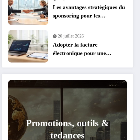
Les avantages stratégiques du
sponsoring pour les
entreprises : transformer vos
événements en leviers de
20 juillet 2026
croissance
Adopter la facture
électronique pour une
conformité et des économies
optimales
Promotions, outils &
tedances