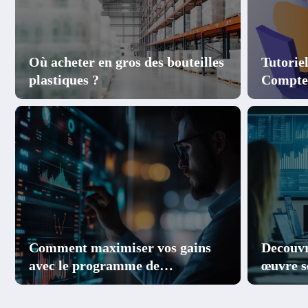
Où acheter en gros des bouteilles
Tutoriel
plastiques ?
Compte 
Commen
ng
Adopter la facture élect
conformité et des économ
Comment maximiser vos gains
Decouvr
Lire la suite
avec le programme de
œuvre so
parrainage et cashback
retours