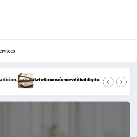
ervices
nditions de travail
ublics : la maintenance prédictive révolutionne les infrast
Comment découvrir le recyclage de votre mob