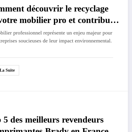
ment découvrir le recyclage
votre mobilier pro et contribuer
’économie circulaire
ilier professionnel représente un enjeu majeur pour
treprises soucieuses de leur impact environnemental.
 La Suite
 5 des meilleurs revendeurs
mprimantes Brady en France