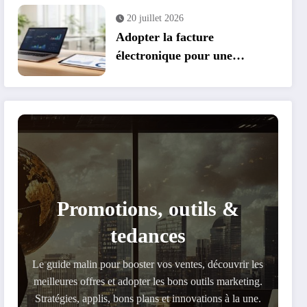
événements en leviers de
20 juillet 2026
croissance
Adopter la facture
électronique pour une
conformité et des économies
optimales
Promotions, outils &
tedances
Le guide malin pour booster vos ventes, découvrir les
meilleures offres et adopter les bons outils marketing.
Stratégies, applis, bons plans et innovations à la une.