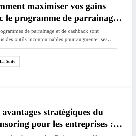
ment maximiser vos gains
c le programme de parrainage
cashback
rogrammes de parrainage et de cashback sont
us des outils incontournables pour augmenter ses…
 La Suite
 avantages stratégiques du
nsoring pour les entreprises :
nsformer vos événements en