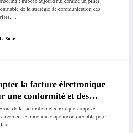
onsoring s'impose aujourd'hui comme un pilier
ournable de la stratégie de communication des
iers de croissance
prises,…
 La Suite
pter la facture électronique
r une conformité et des
nomies optimales
orme de la facturation électronique s'impose
essivement comme une étape incontournable pour
s les…