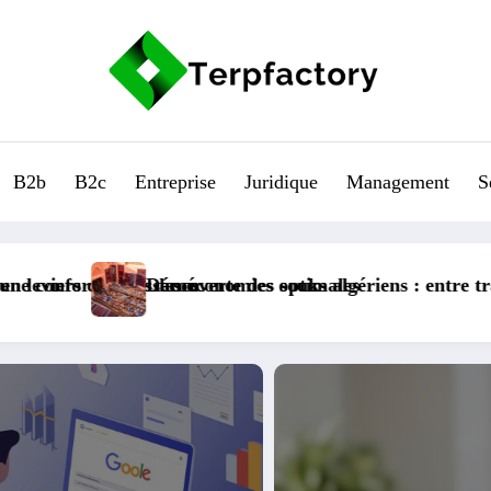
B2b
B2c
Entreprise
Juridique
Management
S
 tradition, artisanat et commerce durable, focus sur les co
Tendances à surveiller dans les travaux p