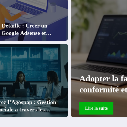
 Detaille : Creer un
Google Adsense et
cer a Gagner
ronique pour une
Découverte
ies optimales
tradition,
focus sur l
ez l’Agospap : Gestion
Lire la suite
ciale a travers les
 d’experience