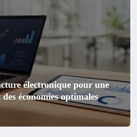
 des souks algériens : entre
 artisanat et commerce durable,
es conditions de travail