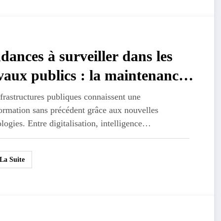
dances à surveiller dans les
vaux publics : la maintenance
dictive révolutionne les
frastructures publiques connaissent une
ormation sans précédent grâce aux nouvelles
rastructures
logies. Entre digitalisation, intelligence…
 La Suite