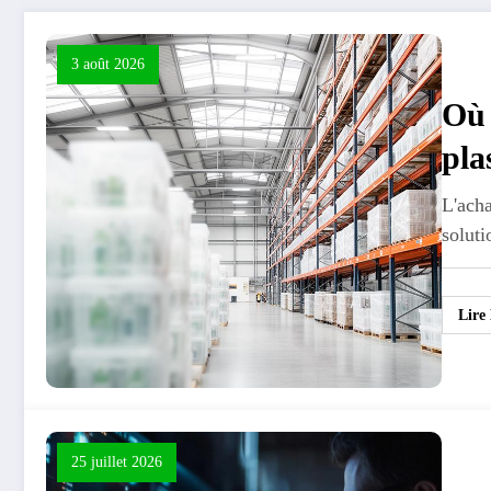
3 août 2026
Où 
pla
L'acha
solut
Lire
25 juillet 2026