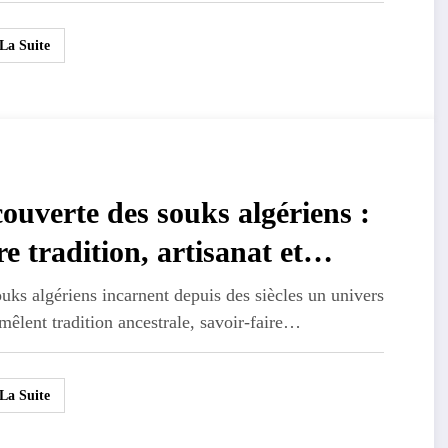
 La Suite
ouverte des souks algériens :
re tradition, artisanat et
merce durable, focus sur les
uks algériens incarnent depuis des siècles un univers
mêlent tradition ancestrale, savoir-faire…
ditions de travail
 La Suite