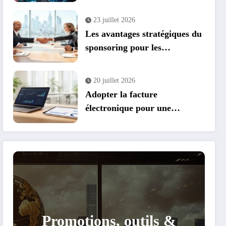
parrainage et cashback
23 juillet 2026
Les avantages stratégiques du
sponsoring pour les
entreprises : transformer vos
événements en leviers de
20 juillet 2026
croissance
Adopter la facture
électronique pour une
conformité et des économies
optimales
Promotions, outils &