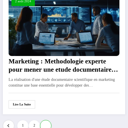
2 août 2024
Marketing : Methodologie experte
pour mener une etude documentaire
scientifique
La réalisation d'une étude documentaire scientifique en marketing
constitue une base essentielle pour développer des…
Lire La Suite
Pagination
1
2
3