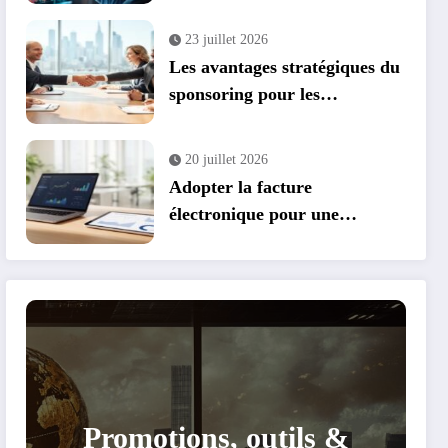
parrainage et cashback
23 juillet 2026
Les avantages stratégiques du
sponsoring pour les
entreprises : transformer vos
événements en leviers de
20 juillet 2026
croissance
Adopter la facture
électronique pour une
conformité et des économies
optimales
Promotions, outils &