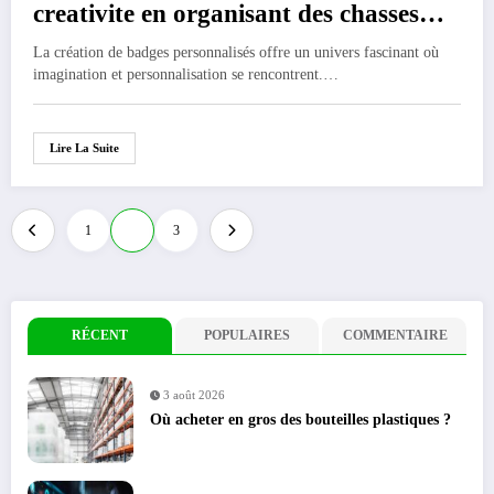
creativite en organisant des chasses
aux badges personnalises
La création de badges personnalisés offre un univers fascinant où
imagination et personnalisation se rencontrent.…
Lire La Suite
Pagination
1
2
3
des
publications
RÉCENT
POPULAIRES
COMMENTAIRE
3 août 2026
Où acheter en gros des bouteilles plastiques ?