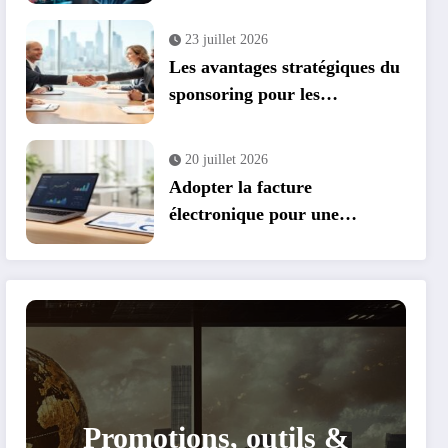
parrainage et cashback
23 juillet 2026
Les avantages stratégiques du
sponsoring pour les
entreprises : transformer vos
événements en leviers de
20 juillet 2026
croissance
Adopter la facture
électronique pour une
conformité et des économies
optimales
Promotions, outils &