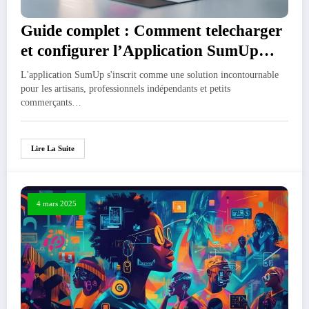
Guide complet : Comment telecharger
et configurer l’Application SumUp
pour une synchronisation comptable
L'application SumUp s'inscrit comme une solution incontournable
parfaite
pour les artisans, professionnels indépendants et petits
commerçants…
Lire La Suite
4 mars 2025