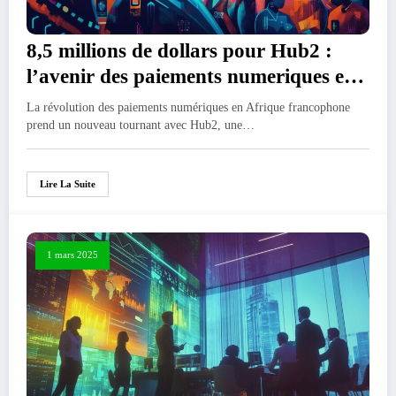
8,5 millions de dollars pour Hub2 :
l’avenir des paiements numeriques en
Afrique francophone se dessine
La révolution des paiements numériques en Afrique francophone
prend un nouveau tournant avec Hub2, une…
Lire La Suite
1 mars 2025