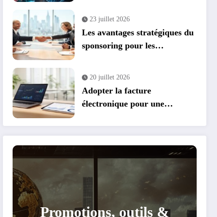
parrainage et cashback
23 juillet 2026
Les avantages stratégiques du
sponsoring pour les
entreprises : transformer vos
événements en leviers de
20 juillet 2026
croissance
Adopter la facture
électronique pour une
conformité et des économies
optimales
Promotions, outils &