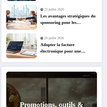
parrainage et cashback
23 juillet 2026
Les avantages stratégiques du
sponsoring pour les
entreprises : transformer vos
événements en leviers de
20 juillet 2026
croissance
Adopter la facture
électronique pour une
conformité et des économies
optimales
Promotions, outils &