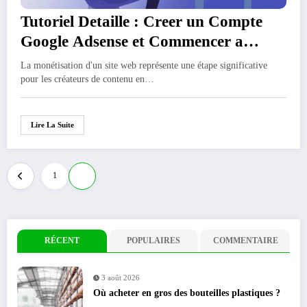
Tutoriel Detaille : Creer un Compte
Google Adsense et Commencer a
Gagner
La monétisation d'un site web représente une étape significative
pour les créateurs de contenu en…
Lire La Suite
Pagination
1
2
des
publications
RÉCENT
POPULAIRES
COMMENTAIRE
3 août 2026
Où acheter en gros des bouteilles plastiques ?